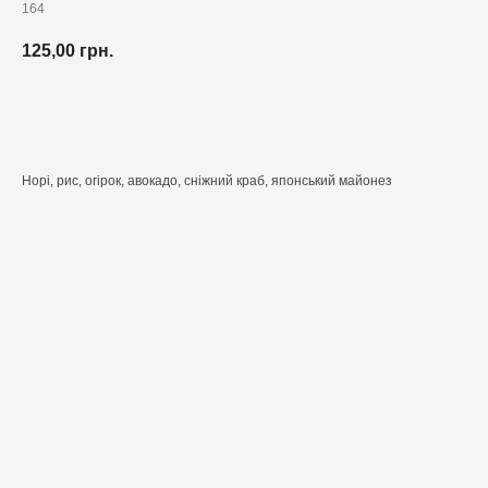
164
125,00
грн.
Додати до кошика
Норі, рис, огірок, авокадо, сніжний краб, японський майонез