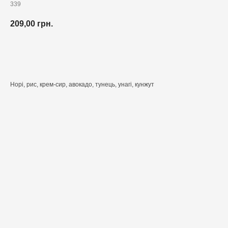
339
209,00
грн.
Додати до кошика
Норі, рис, крем-сир, авокадо, тунець, унагі, кунжут