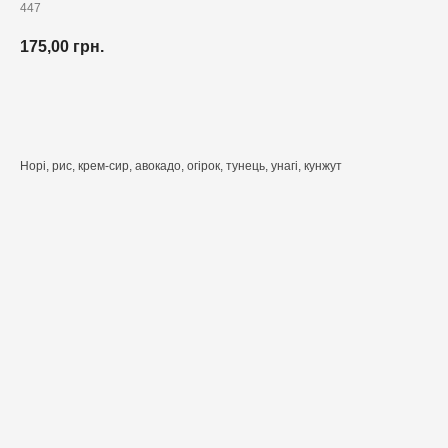
447
175,00
грн.
Додати до кошика
Норі, рис, крем-сир, авокадо, огірок, тунець, унагі, кунжут