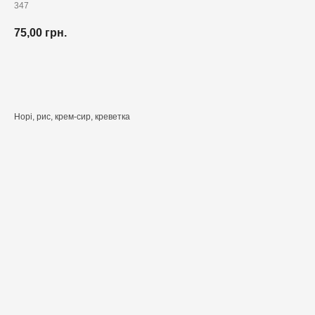
347
75,00
грн.
Додати до кошика
Норі, рис, крем-сир, креветка