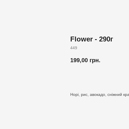
Flower - 290г
449
199,00
грн.
Додати до кошика
Норі, рис, авокадо, сніжний кра