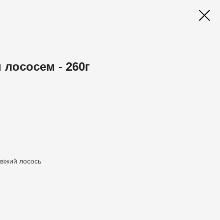
м лососем - 260г
свіжий лосось