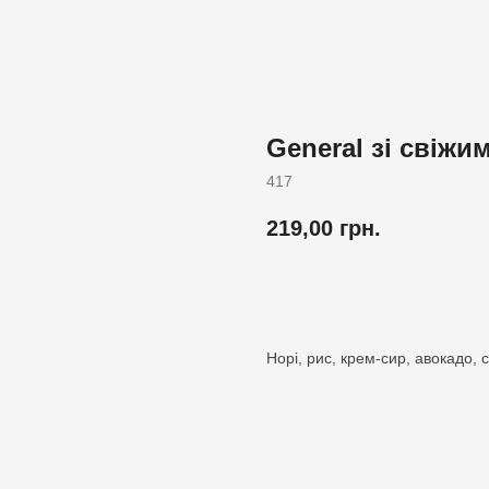
General зі свіжи
417
219,00
грн.
Додати до кошика
Норі, рис, крем-сир, авокадо, 