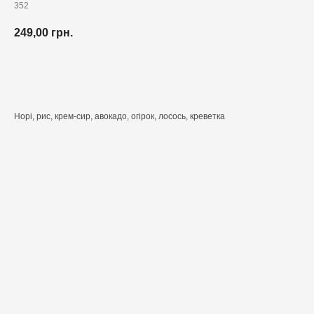
352
249,00
грн.
Додати до кошика
Норі, рис, крем-сир, авокадо, огірок, лосось, креветка