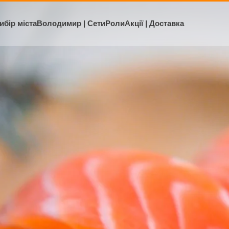
ибір міста
Володимир | Сети
Роли
Акції | Доставка