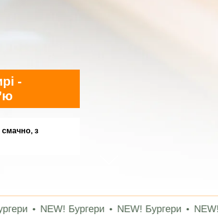
рі -
’ю
 смачно, з
NEW! Бургери
NEW! Бургери
NEW! Бургер