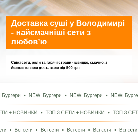
Доставка суші у Володимирі
- найсмачніші сети з
любов’ю
Свіжі сети, роли та гарячі страви - швидко, смачно, з
безкоштовною доставкою від 500 грн
ургери
NEW! Бургери
NEW! Бургери
NEW! Бургер
И + НОВИНКИ
ТОП 3 СЕТИ + НОВИНКИ
ТОП 3 СЕТИ
и
Всі сети
Всі сети
Всі сети
Всі сети
Всі сети